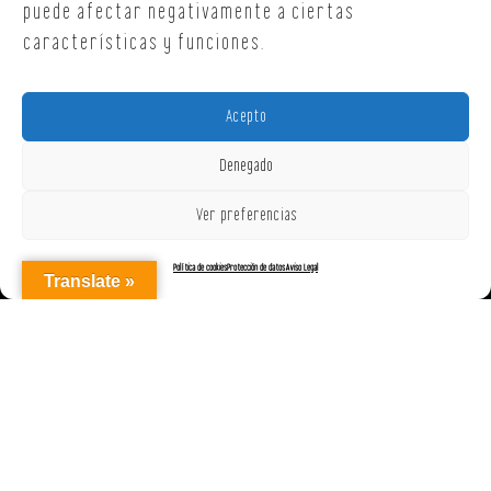
puede afectar negativamente a ciertas
características y funciones.
Acepto
Denegado
Ver preferencias
Política de cookies
Protección de datos
Aviso Legal
Translate »
AGENCIAREPRESENTACIONES ON OFF, S.L. © 2025
|
Aviso Legal
|
Política de Cookies (UE)
|
Protección de datos