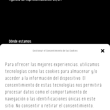
Dónde estamos
Gestionar el Consentimiento de las Cookies
Polign. Ind. Costa Vella
C/ Republica Checa, 40 – B5
Para ofrecer las mejores experiencias, utilizamos
15707,
Santiago de Compostela
A Coruña
tecnologías como las cookies para almacenar y/o
T. +34 654 30 90 36
acceder a la información del dispositivo. El
oficina@onoffsc.com
consentimiento de estas tecnologías nos permitirá
procesar datos como el comportamiento de
navegación o las identificaciones únicas en este
sitio. No consentir o retirar el consentimiento,