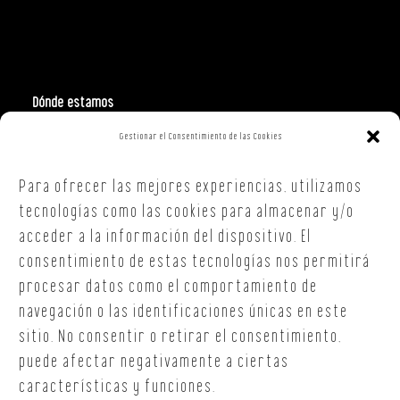
Dónde estamos
Gestionar el Consentimiento de las Cookies
Polign. Ind. Costa Vella
C/ Republica Checa, 40 – B5
Para ofrecer las mejores experiencias, utilizamos
15707,
Santiago de Compostela
A Coruña
tecnologías como las cookies para almacenar y/o
T. +34 654 30 90 36
acceder a la información del dispositivo. El
oficina@onoffsc.com
consentimiento de estas tecnologías nos permitirá
procesar datos como el comportamiento de
navegación o las identificaciones únicas en este
sitio. No consentir o retirar el consentimiento,
puede afectar negativamente a ciertas
características y funciones.