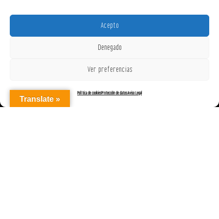
Acepto
Denegado
Ver preferencias
Política de cookies
Protección de datos
Aviso Legal
Translate »
AGENCIAREPRESENTACIONES ON OFF, S.L. © 2025
|
Aviso Legal
|
Política de Cookies (UE)
|
Protección de datos