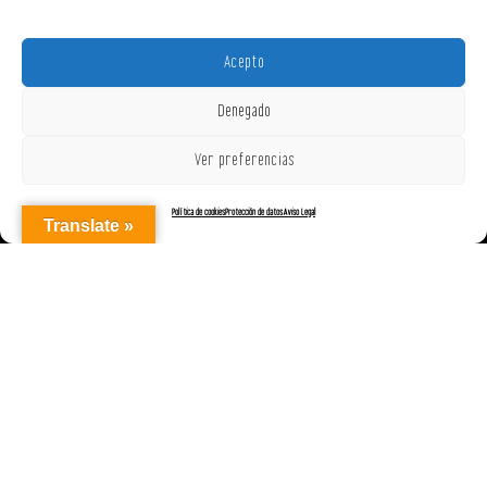
Acepto
Denegado
Ver preferencias
Política de cookies
Protección de datos
Aviso Legal
Translate »
AGENCIAREPRESENTACIONES ON OFF, S.L. © 2025
|
Aviso Legal
|
Política de Cookies (UE)
|
Protección de datos