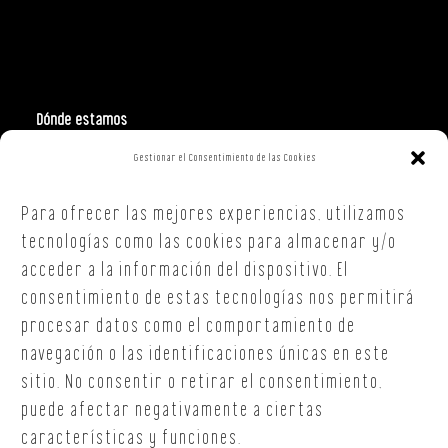
Dónde estamos
Gestionar el Consentimiento de las Cookies
Polign. Ind. Costa Vella
C/ Republica Checa, 40 – B5
Para ofrecer las mejores experiencias, utilizamos
15707,
Santiago de Compostela
A Coruña
tecnologías como las cookies para almacenar y/o
T. +34 654 30 90 36
acceder a la información del dispositivo. El
oficina@onoffsc.com
consentimiento de estas tecnologías nos permitirá
procesar datos como el comportamiento de
navegación o las identificaciones únicas en este
sitio. No consentir o retirar el consentimiento,
puede afectar negativamente a ciertas
características y funciones.