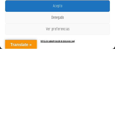
Acepto
Denegado
Ver preferencias
Política de cookies
Protección de datos
Aviso Legal
Translate »
AGENCIAREPRESENTACIONES ON OFF, S.L. © 2025
|
Aviso Legal
|
Política de Cookies (UE)
|
Protección de datos