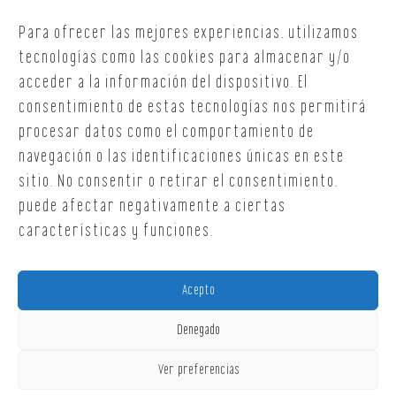
C/ Republica Checa, 40 – B5
Para ofrecer las mejores experiencias, utilizamos
15707,
Santiago de Compostela
A Coruña
tecnologías como las cookies para almacenar y/o
T. +34 654 30 90 36
acceder a la información del dispositivo. El
oficina@onoffsc.com
consentimiento de estas tecnologías nos permitirá
procesar datos como el comportamiento de
navegación o las identificaciones únicas en este
sitio. No consentir o retirar el consentimiento,
puede afectar negativamente a ciertas
características y funciones.
Acepto
Denegado
Ver preferencias