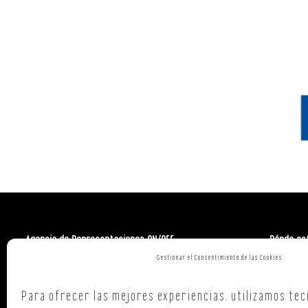
Agencia de Representaciones ON/OFF
Dónde es
Gestionar el Consentimiento de las Cookies
Polign. Ind
C/ Republi
Para ofrecer las mejores experiencias, utilizamos tec
15707,
Sant