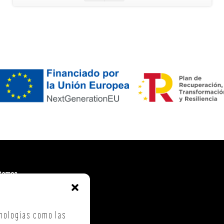
tamos
. Costa Vella
ca Checa, 40 – B5
nologías como las
iago de Compostela