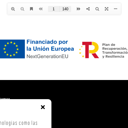
tamos
. Costa Vella
ca Checa, 40 – B5
nologías como las
iago de Compostela