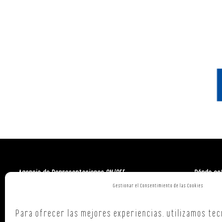
Agencia de Representaciones ON/OFF
Dónde es
Gestionar el Consentimiento de las Cookies
Polign. Ind
C/ Republi
Para ofrecer las mejores experiencias, utilizamos tec
15707,
Sant