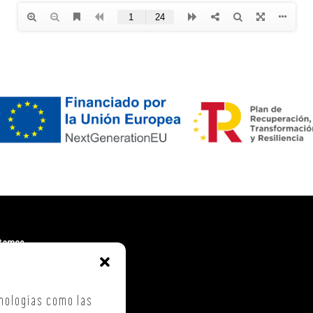
tamos
. Costa Vella
ca Checa, 40 – B5
nologías como las
iago de Compostela