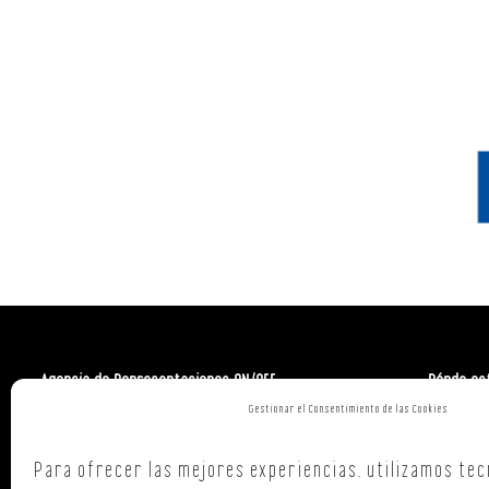
Agencia de Representaciones ON/OFF
Dónde es
Gestionar el Consentimiento de las Cookies
Polign. Ind
C/ Republi
Para ofrecer las mejores experiencias, utilizamos tec
15707,
Sant