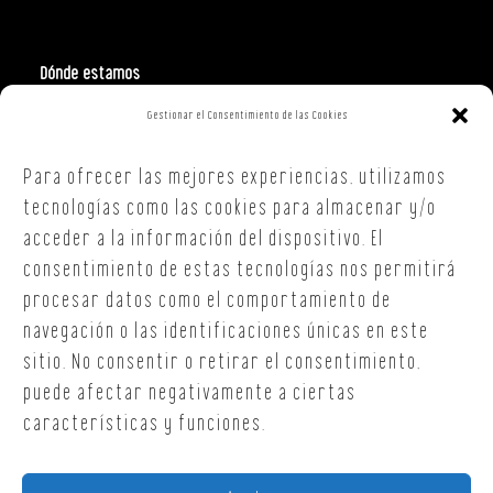
Dónde estamos
Gestionar el Consentimiento de las Cookies
Polign. Ind. Costa Vella
C/ Republica Checa, 40 – B5
Para ofrecer las mejores experiencias, utilizamos
15707,
Santiago de Compostela
A Coruña
tecnologías como las cookies para almacenar y/o
T. +34 654 30 90 36
acceder a la información del dispositivo. El
oficina@onoffsc.com
consentimiento de estas tecnologías nos permitirá
procesar datos como el comportamiento de
navegación o las identificaciones únicas en este
sitio. No consentir o retirar el consentimiento,
puede afectar negativamente a ciertas
características y funciones.