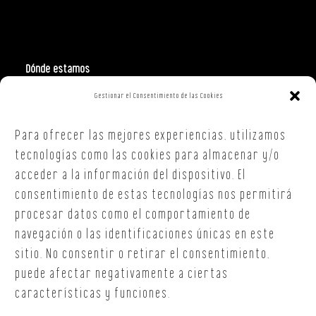
Dónde estamos
Gestionar el Consentimiento de las Cookies
Polign. Ind. Costa Vella
C/ Republica Checa, 40 – B5
Para ofrecer las mejores experiencias, utilizamos
15707,
Santiago de Compostela
A Coruña
tecnologías como las cookies para almacenar y/o
T. +34 654 30 90 36
acceder a la información del dispositivo. El
oficina@onoffsc.com
consentimiento de estas tecnologías nos permitirá
procesar datos como el comportamiento de
navegación o las identificaciones únicas en este
sitio. No consentir o retirar el consentimiento,
puede afectar negativamente a ciertas
características y funciones.