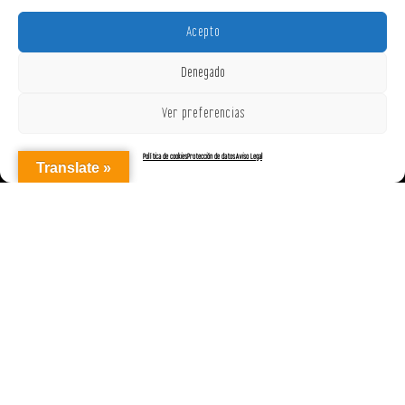
Acepto
Denegado
Ver preferencias
Política de cookies
Protección de datos
Aviso Legal
Translate »
AGENCIAREPRESENTACIONES ON OFF, S.L. © 2025
|
Aviso Legal
|
Política de Cookies (UE)
|
Protección de datos