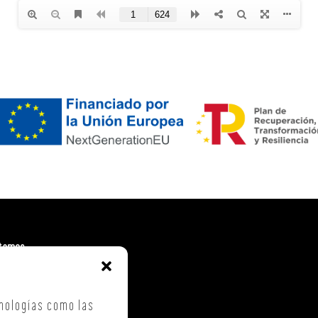
tamos
. Costa Vella
ca Checa, 40 – B5
nologías como las
iago de Compostela