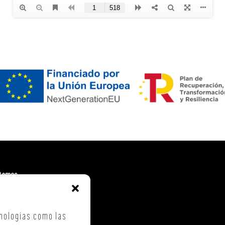
tamos
. Costa Vella
ca Checa, 40 – B5
nologías como las
iago de Compostela