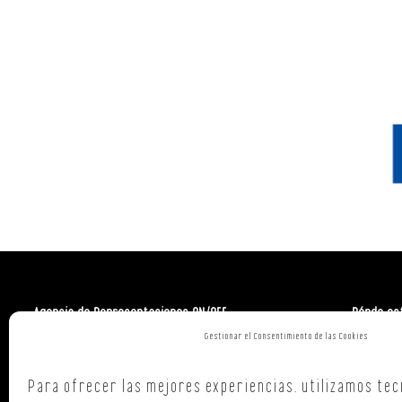
Agencia de Representaciones ON/OFF
Dónde es
Gestionar el Consentimiento de las Cookies
Polign. Ind
C/ Republi
Para ofrecer las mejores experiencias, utilizamos tec
15707,
Sant