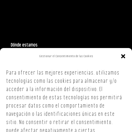
Dónde estamos
Gestionar el Consentimiento de las Cookies
Polign. Ind. Costa Vella
C/ Republica Checa, 40 – B5
Para ofrecer las mejores experiencias, utilizamos
15707,
Santiago de Compostela
A Coruña
tecnologías como las cookies para almacenar y/o
T. +34 654 30 90 36
acceder a la información del dispositivo. El
oficina@onoffsc.com
consentimiento de estas tecnologías nos permitirá
procesar datos como el comportamiento de
navegación o las identificaciones únicas en este
sitio. No consentir o retirar el consentimiento,
puede afectar negativamente a ciertas