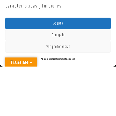
características y funciones.
Acepto
Denegado
Ver preferencias
Política de cookies
Protección de datos
Aviso Legal
Translate »
AGENCIAREPRESENTACIONES ON OFF, S.L. © 2025
|
Aviso Legal
|
Política de Cookies (UE)
|
Protección de datos