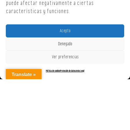
puede afectar negativamente a ciertas
características y funciones.
Acepto
Denegado
Ver preferencias
Política de cookies
Protección de datos
Aviso Legal
Translate »
AGENCIAREPRESENTACIONES ON OFF, S.L. © 2025
|
Aviso Legal
|
Política de Cookies (UE)
|
Protección de datos