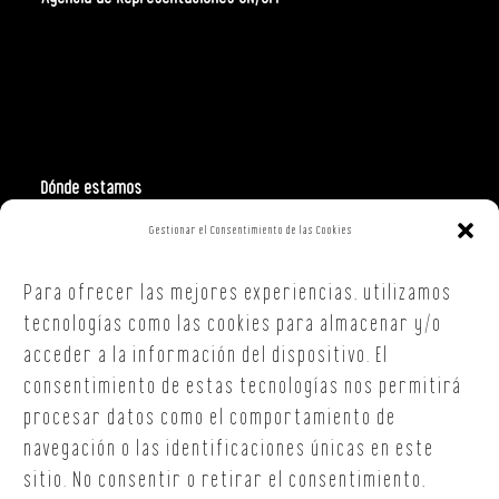
Dónde estamos
Gestionar el Consentimiento de las Cookies
Polign. Ind. Costa Vella
C/ Republica Checa, 40 – B5
Para ofrecer las mejores experiencias, utilizamos
15707,
Santiago de Compostela
A Coruña
tecnologías como las cookies para almacenar y/o
T. +34 654 30 90 36
acceder a la información del dispositivo. El
oficina@onoffsc.com
consentimiento de estas tecnologías nos permitirá
procesar datos como el comportamiento de
navegación o las identificaciones únicas en este
sitio. No consentir o retirar el consentimiento,