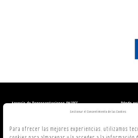
Agencia de Representaciones ON/OFF
Dónde es
Gestionar el Consentimiento de las Cookies
Polign. Ind
C/ Republi
Para ofrecer las mejores experiencias, utilizamos tec
15707,
Sant