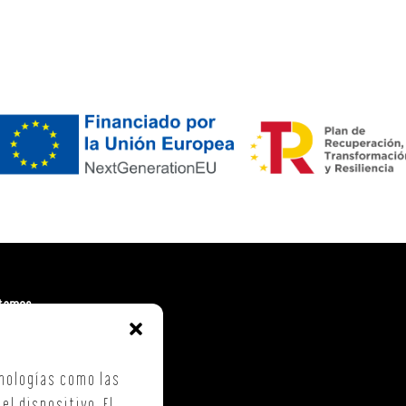
tamos
. Costa Vella
ca Checa, 40 – B5
nologías como las
iago de Compostela