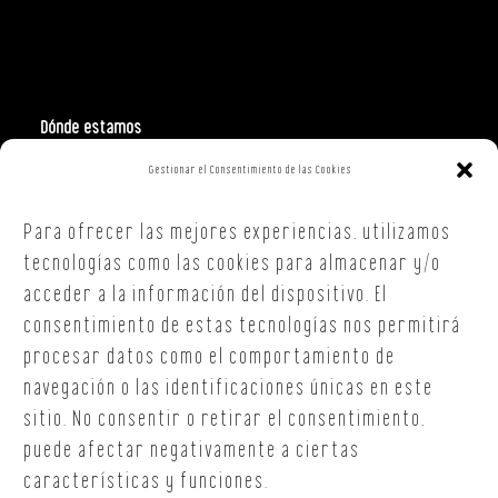
Dónde estamos
Gestionar el Consentimiento de las Cookies
Polign. Ind. Costa Vella
C/ Republica Checa, 40 – B5
Para ofrecer las mejores experiencias, utilizamos
15707,
Santiago de Compostela
A Coruña
tecnologías como las cookies para almacenar y/o
T. +34 654 30 90 36
acceder a la información del dispositivo. El
oficina@onoffsc.com
consentimiento de estas tecnologías nos permitirá
procesar datos como el comportamiento de
navegación o las identificaciones únicas en este
sitio. No consentir o retirar el consentimiento,
puede afectar negativamente a ciertas
características y funciones.