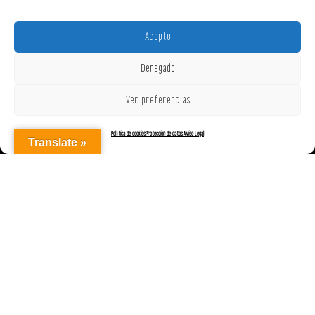
Acepto
Denegado
Ver preferencias
Política de cookies
Protección de datos
Aviso Legal
Translate »
AGENCIAREPRESENTACIONES ON OFF, S.L. © 2025
|
Aviso Legal
|
Política de Cookies (UE)
|
Protección de datos