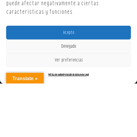
puede afectar negativamente a ciertas
características y funciones.
Acepto
Denegado
Ver preferencias
Política de cookies
Protección de datos
Aviso Legal
Translate »
AGENCIAREPRESENTACIONES ON OFF, S.L. © 2025
|
Aviso Legal
|
Política de Cookies (UE)
|
Protección de datos