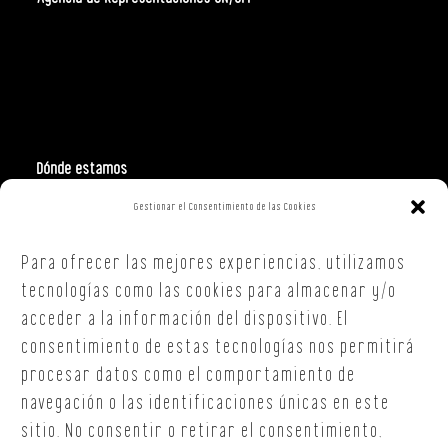
Dónde estamos
Gestionar el Consentimiento de las Cookies
Polign. Ind. Costa Vella
C/ Republica Checa, 40 – B5
Para ofrecer las mejores experiencias, utilizamos
15707,
Santiago de Compostela
A Coruña
tecnologías como las cookies para almacenar y/o
T. +34 654 30 90 36
acceder a la información del dispositivo. El
oficina@onoffsc.com
consentimiento de estas tecnologías nos permitirá
procesar datos como el comportamiento de
navegación o las identificaciones únicas en este
sitio. No consentir o retirar el consentimiento,