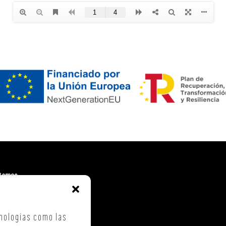
tamos
. Costa Vella
ca Checa, 40 – B5
nologías como las
iago de Compostela