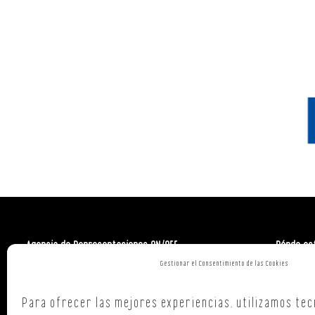
Agencia de Representaciones ON/OFF
Dónde es
Gestionar el Consentimiento de las Cookies
Polign. Ind
C/ Republi
Para ofrecer las mejores experiencias, utilizamos tec
15707,
Sant