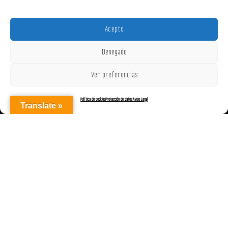
Acepto
Denegado
Ver preferencias
Política de cookies
Protección de datos
Aviso Legal
Translate »
AGENCIAREPRESENTACIONES ON OFF, S.L. © 2025
|
Aviso Legal
|
Política de Cookies (UE)
|
Protección de datos