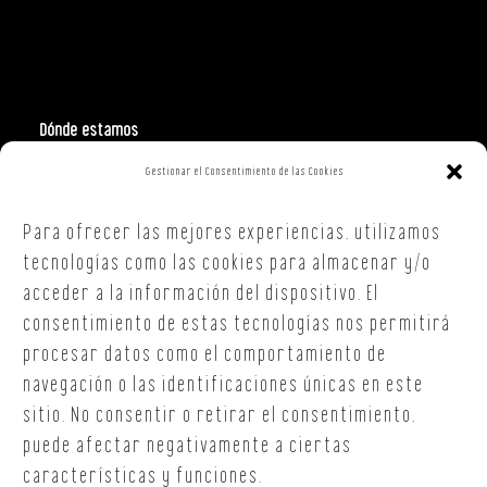
Dónde estamos
Gestionar el Consentimiento de las Cookies
Polign. Ind. Costa Vella
C/ Republica Checa, 40 – B5
Para ofrecer las mejores experiencias, utilizamos
15707,
Santiago de Compostela
A Coruña
tecnologías como las cookies para almacenar y/o
T. +34 654 30 90 36
acceder a la información del dispositivo. El
oficina@onoffsc.com
consentimiento de estas tecnologías nos permitirá
procesar datos como el comportamiento de
navegación o las identificaciones únicas en este
sitio. No consentir o retirar el consentimiento,
puede afectar negativamente a ciertas
características y funciones.