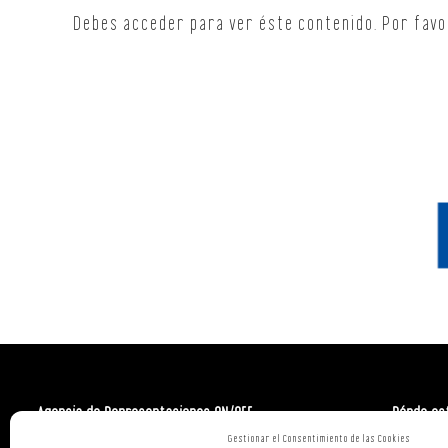
Debes acceder para ver éste contenido. Por fav
Agencia de Representaciones ON/OFF
Dónde es
Gestionar el Consentimiento de las Cookies