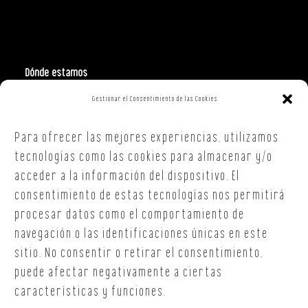
Dónde estamos
Gestionar el Consentimiento de las Cookies
Polign. Ind. Costa Vella
C/ Republica Checa, 40 – B5
Para ofrecer las mejores experiencias, utilizamos
15707,
Santiago de Compostela
A Coruña
tecnologías como las cookies para almacenar y/o
T. +34 654 30 90 36
acceder a la información del dispositivo. El
oficina@onoffsc.com
consentimiento de estas tecnologías nos permitirá
procesar datos como el comportamiento de
navegación o las identificaciones únicas en este
sitio. No consentir o retirar el consentimiento,
puede afectar negativamente a ciertas
características y funciones.