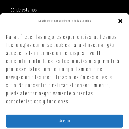
Dónde estamos
Gestionar el Consentimiento de las Cookies
Polign. Ind. Costa Vella
C/ Republica Checa, 40 – B5
Para ofrecer las mejores experiencias, utilizamos
15707,
Santiago de Compostela
A Coruña
tecnologías como las cookies para almacenar y/o
T. +34 654 30 90 36
acceder a la información del dispositivo. El
oficina@onoffsc.com
consentimiento de estas tecnologías nos permitirá
procesar datos como el comportamiento de
navegación o las identificaciones únicas en este
sitio. No consentir o retirar el consentimiento,
puede afectar negativamente a ciertas
características y funciones.
Acepto