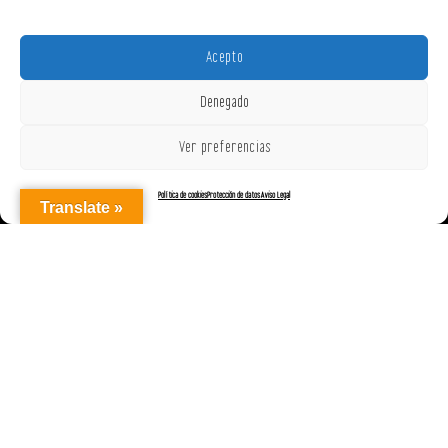
Acepto
Denegado
Ver preferencias
Política de cookies
Protección de datos
Aviso Legal
Translate »
AGENCIAREPRESENTACIONES ON OFF, S.L. © 2025
|
Aviso Legal
|
Política de Cookies (UE)
|
Protección de datos