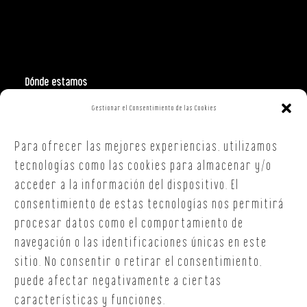
Dónde estamos
Gestionar el Consentimiento de las Cookies
Polign. Ind. Costa Vella
C/ Republica Checa, 40 – B5
Para ofrecer las mejores experiencias, utilizamos
15707,
Santiago de Compostela
A Coruña
tecnologías como las cookies para almacenar y/o
T. +34 654 30 90 36
acceder a la información del dispositivo. El
oficina@onoffsc.com
consentimiento de estas tecnologías nos permitirá
procesar datos como el comportamiento de
navegación o las identificaciones únicas en este
sitio. No consentir o retirar el consentimiento,
puede afectar negativamente a ciertas
características y funciones.