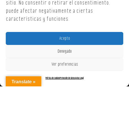
sitio. No consentir o retirar el consentimiento,
puede afectar negativamente a ciertas
características y funciones.
Acepto
Denegado
Ver preferencias
Política de cookies
Protección de datos
Aviso Legal
Translate »
AGENCIAREPRESENTACIONES ON OFF, S.L. © 2025
|
Aviso Legal
|
Política de Cookies (UE)
|