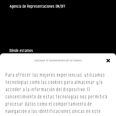
Agencia de Representaciones ON/OFF
Dónde estamos
Gestionar el Consentimiento de las Cookies
Polign. Ind. Costa Vella
C/ Republica Checa, 40 – B5
Para ofrecer las mejores experiencias, utilizamos
15707,
Santiago de Compostela
A Coruña
tecnologías como las cookies para almacenar y/o
T. +34 654 30 90 36
acceder a la información del dispositivo. El
oficina@onoffsc.com
consentimiento de estas tecnologías nos permitirá
procesar datos como el comportamiento de
navegación o las identificaciones únicas en este