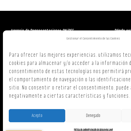
Agencia de Representaciones ON/OFF
Dónde es
Gestionar el Consentimiento de las Cookies
Polign. Ind
C/ Republi
Para ofrecer las mejores experiencias, utilizamos tec
15707,
Sant
cookies para almacenar y/o acceder a la información de
A Coruña
consentimiento de estas tecnologías nos permitirá p
T. +34 654
el comportamiento de navegación o las identificacione
oficina@o
sitio. No consentir o retirar el consentimiento, puede
negativamente a ciertas características y funciones.
Acepto
Denegado
Política de cookies
Protección de datos
Aviso Legal