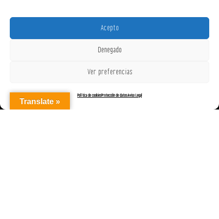
Acepto
Denegado
Ver preferencias
Política de cookies
Protección de datos
Aviso Legal
Translate »
AGENCIAREPRESENTACIONES ON OFF, S.L. © 2025
|
Aviso Legal
|
Política de Cookies (UE)
|
Protección de datos