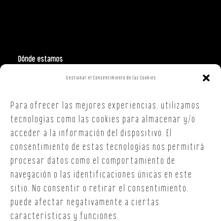
Dónde estamos
Gestionar el Consentimiento de las Cookies
Polign. Ind. Costa Vella
C/ Republica Checa, 40 – B5
Para ofrecer las mejores experiencias, utilizamos
15707,
Santiago de Compostela
A Coruña
tecnologías como las cookies para almacenar y/o
T. +34 654 30 90 36
acceder a la información del dispositivo. El
oficina@onoffsc.com
consentimiento de estas tecnologías nos permitirá
procesar datos como el comportamiento de
navegación o las identificaciones únicas en este
sitio. No consentir o retirar el consentimiento,
puede afectar negativamente a ciertas
características y funciones.