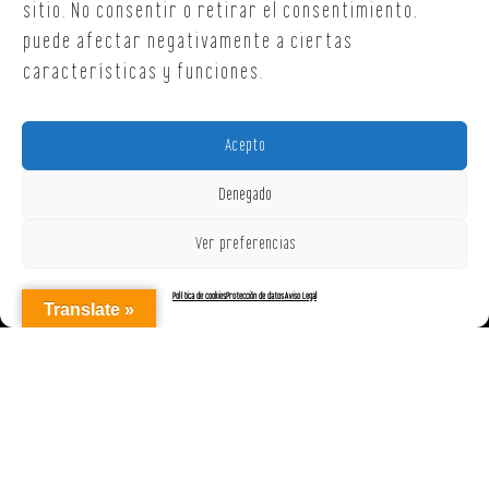
sitio. No consentir o retirar el consentimiento,
puede afectar negativamente a ciertas
características y funciones.
Acepto
Denegado
Ver preferencias
Política de cookies
Protección de datos
Aviso Legal
Translate »
AGENCIAREPRESENTACIONES ON OFF, S.L. © 2025
|
Aviso Legal
|
Política de Cookies (UE)
|