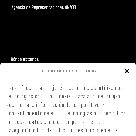
Agencia de Representaciones ON/OFF
Dónde estamos
Gestionar el Consentimiento de las Cookies
Polign. Ind. Costa Vella
C/ Republica Checa, 40 – B5
Para ofrecer las mejores experiencias, utilizamos
15707,
Santiago de Compostela
A Coruña
tecnologías como las cookies para almacenar y/o
T. +34 654 30 90 36
acceder a la información del dispositivo. El
oficina@onoffsc.com
consentimiento de estas tecnologías nos permitirá
procesar datos como el comportamiento de
navegación o las identificaciones únicas en este