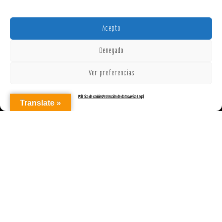
Acepto
Denegado
Ver preferencias
Política de cookies
Protección de datos
Aviso Legal
Translate »
AGENCIAREPRESENTACIONES ON OFF, S.L. © 2025
|
Aviso Legal
|
Política de Cookies (UE)
|
Protección de datos