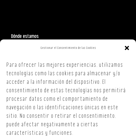
Dónde estamos
Gestionar el Consentimiento de las Cookies
Polign. Ind. Costa Vella
C/ Republica Checa, 40 – B5
Para ofrecer las mejores experiencias, utilizamos
15707,
Santiago de Compostela
A Coruña
tecnologías como las cookies para almacenar y/o
T. +34 654 30 90 36
acceder a la información del dispositivo. El
oficina@onoffsc.com
consentimiento de estas tecnologías nos permitirá
procesar datos como el comportamiento de
navegación o las identificaciones únicas en este
sitio. No consentir o retirar el consentimiento,
puede afectar negativamente a ciertas
características y funciones.