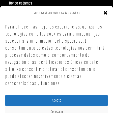
Dónde estamos
Gestionar el Consentimiento de las Cookies
Polign. Ind. Costa Vella
C/ Republica Checa, 40 – B5
Para ofrecer las mejores experiencias, utilizamos
15707,
Santiago de Compostela
A Coruña
tecnologías como las cookies para almacenar y/o
T. +34 654 30 90 36
acceder a la información del dispositivo. El
oficina@onoffsc.com
consentimiento de estas tecnologías nos permitirá
procesar datos como el comportamiento de
navegación o las identificaciones únicas en este
sitio. No consentir o retirar el consentimiento,
puede afectar negativamente a ciertas
características y funciones.
Acepto
Denegado