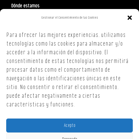
Dónde estamos
Gestionar el Consentimiento de las Cookies
Polign. Ind. Costa Vella
C/ Republica Checa, 40 – B5
Para ofrecer las mejores experiencias, utilizamos
15707,
Santiago de Compostela
A Coruña
tecnologías como las cookies para almacenar y/o
T. +34 654 30 90 36
acceder a la información del dispositivo. El
oficina@onoffsc.com
consentimiento de estas tecnologías nos permitirá
procesar datos como el comportamiento de
navegación o las identificaciones únicas en este
sitio. No consentir o retirar el consentimiento,
puede afectar negativamente a ciertas
características y funciones.
Acepto