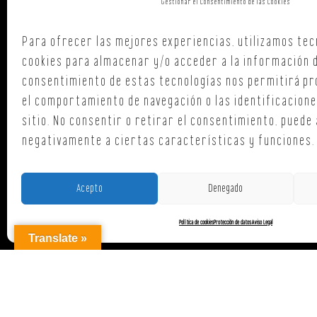
Gestionar el Consentimiento de las Cookies
Polign. Ind
C/ Republi
Para ofrecer las mejores experiencias, utilizamos tec
15707,
Sant
cookies para almacenar y/o acceder a la información de
A Coruña
consentimiento de estas tecnologías nos permitirá p
T. +34 654
el comportamiento de navegación o las identificacione
oficina@o
sitio. No consentir o retirar el consentimiento, puede
negativamente a ciertas características y funciones.
Acepto
Denegado
Política de cookies
Protección de datos
Aviso Legal
AGENCI
Translate »