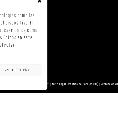
. Costa Vella
ca Checa, 40 – B5
nologías como las
iago de Compostela
l dispositivo. El
rocesar datos como
 30 90 36
s únicas en este
noffsc.com
 afectar
Ver preferencias
AREPRESENTACIONES ON OFF, S.L. © 2025
|
Aviso Legal
|
Política de Cookies (UE)
|
Protección d