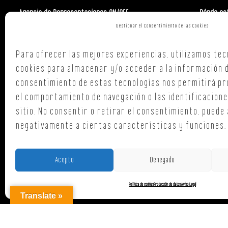
Agencia de Representaciones ON/OFF
Dónde es
Gestionar el Consentimiento de las Cookies
Polign. Ind
C/ Republi
Para ofrecer las mejores experiencias, utilizamos tec
15707,
Sant
cookies para almacenar y/o acceder a la información de
A Coruña
consentimiento de estas tecnologías nos permitirá p
T. +34 654
el comportamiento de navegación o las identificacione
oficina@o
sitio. No consentir o retirar el consentimiento, puede
negativamente a ciertas características y funciones.
Acepto
Denegado
Política de cookies
Protección de datos
Aviso Legal
AGENCI
Translate »