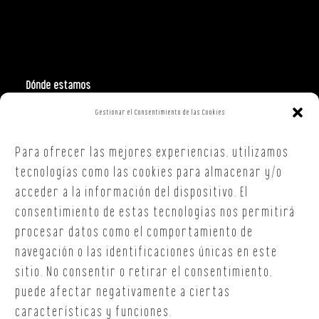
Dónde estamos
Gestionar el Consentimiento de las Cookies
Polign. Ind. Costa Vella
C/ Republica Checa, 40 – B5
Para ofrecer las mejores experiencias, utilizamos
15707,
Santiago de Compostela
A Coruña
tecnologías como las cookies para almacenar y/o
T. +34 654 30 90 36
acceder a la información del dispositivo. El
oficina@onoffsc.com
consentimiento de estas tecnologías nos permitirá
procesar datos como el comportamiento de
navegación o las identificaciones únicas en este
sitio. No consentir o retirar el consentimiento,
puede afectar negativamente a ciertas
características y funciones.