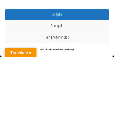
Acepto
Denegado
Ver preferencias
Política de cookies
Protección de datos
Aviso Legal
Translate »
AGENCIAREPRESENTACIONES ON OFF, S.L. © 2025
|
Aviso Legal
|
Política de Cookies (UE)
|
Protección de datos